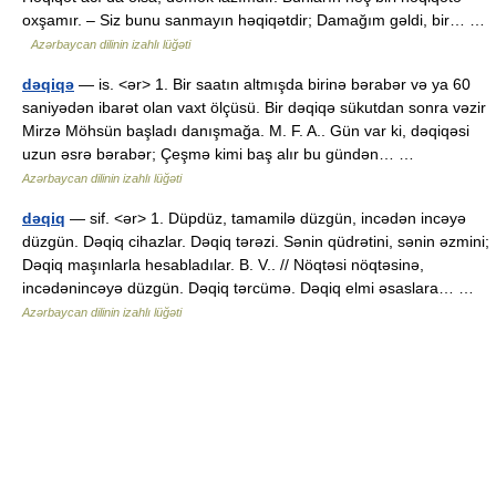
oxşamır. – Siz bunu sanmayın həqiqətdir; Damağım gəldi, bir… …
Azərbaycan dilinin izahlı lüğəti
dəqiqə
— is. <ər> 1. Bir saatın altmışda birinə bərabər və ya 60
saniyədən ibarət olan vaxt ölçüsü. Bir dəqiqə sükutdan sonra vəzir
Mirzə Möhsün başladı danışmağa. M. F. A.. Gün var ki, dəqiqəsi
uzun əsrə bərabər; Çeşmə kimi baş alır bu gündən… …
Azərbaycan dilinin izahlı lüğəti
dəqiq
— sif. <ər> 1. Düpdüz, tamamilə düzgün, incədən incəyə
düzgün. Dəqiq cihazlar. Dəqiq tərəzi. Sənin qüdrətini, sənin əzmini;
Dəqiq maşınlarla hesabladılar. B. V.. // Nöqtəsi nöqtəsinə,
incədənincəyə düzgün. Dəqiq tərcümə. Dəqiq elmi əsaslara… …
Azərbaycan dilinin izahlı lüğəti