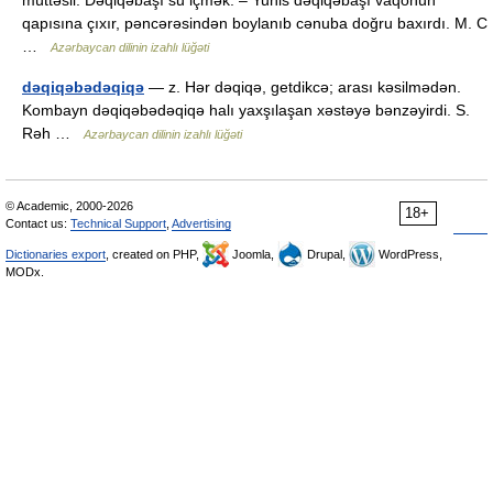
müttəsil. Dəqiqəbaşı su içmək. – Yunis dəqiqəbaşı vaqonun
qapısına çıxır, pəncərəsindən boylanıb cənuba doğru baxırdı. M. C
…
Azərbaycan dilinin izahlı lüğəti
dəqiqəbədəqiqə
— z. Hər dəqiqə, getdikcə; arası kəsilmədən.
Kombayn dəqiqəbədəqiqə halı yaxşılaşan xəstəyə bənzəyirdi. S.
Rəh …
Azərbaycan dilinin izahlı lüğəti
© Academic, 2000-2026
18+
Contact us:
Technical Support
,
Advertising
Dictionaries export
, created on PHP,
Joomla,
Drupal,
WordPress,
MODx.