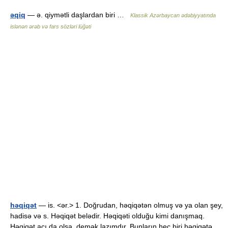
əqiq
— ə. qiymətli daşlardan biri …
Klassik Azərbaycan ədəbiyyatında
islənən ərəb və fars sözləri lüğəti
həqiqət
— is. <ər.> 1. Doğrudan, həqiqətən olmuş və ya olan şey,
hadisə və s. Həqiqət belədir. Həqiqəti olduğu kimi danışmaq.
Həqiqət acı da olsa, demək lazımdır. Bunların heç biri həqiqətə