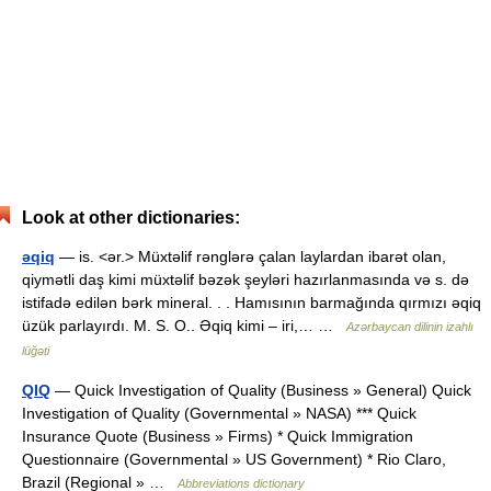
Look at other dictionaries:
əqiq
— is. <ər.> Müxtəlif rənglərə çalan laylardan ibarət olan,
qiymətli daş kimi müxtəlif bəzək şeyləri hazırlanmasında və s. də
istifadə edilən bərk mineral. . . Hamısının barmağında qırmızı əqiq
üzük parlayırdı. M. S. O.. Əqiq kimi – iri,… …
Azərbaycan dilinin izahlı
lüğəti
QIQ
— Quick Investigation of Quality (Business » General) Quick
Investigation of Quality (Governmental » NASA) *** Quick
Insurance Quote (Business » Firms) * Quick Immigration
Questionnaire (Governmental » US Government) * Rio Claro,
Brazil (Regional » …
Abbreviations dictionary